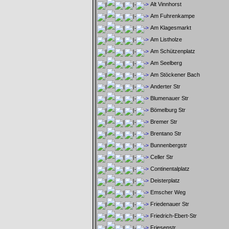
Alt Vinnhorst
Am Fuhrenkampe
Am Klagesmarkt
Am Listholze
Am Schützenplatz
Am Seelberg
Am Stöckener Bach
Anderter Str
Blumenauer Str
Bömelburg Str
Bremer Str
Brentano Str
Bunnenbergstr
Celler Str
Continentalplatz
Deisterplatz
Emscher Weg
Friedenauer Str
Friedrich-Ebert-Str
Friesenstr