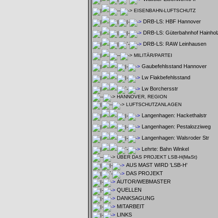
EISENBAHN-LUFTSCHUTZ
DRB-LS: HBF Hannover
DRB-LS: Güterbahnhof Hainhol
DRB-LS: RAW Leinhausen
MILITÄR/PARTEI
Gaubefehlsstand Hannover
Lw Flakbefehlsstand
Lw Borchersstr
HANNOVER, REGION
LUFTSCHUTZANLAGEN
Langenhagen: Hackethalstr
Langenhagen: Pestalozziweg
Langenhagen: Walsroder Str
Lehrte: Bahn Winkel
ÜBER DAS PROJEKT LSB-H(MaSt)
AUS MAST WIRD 'LSB-H'
DAS PROJEKT
AUTOR/WEBMASTER
QUELLEN
DANKSAGUNG
MITARBEIT
LINKS