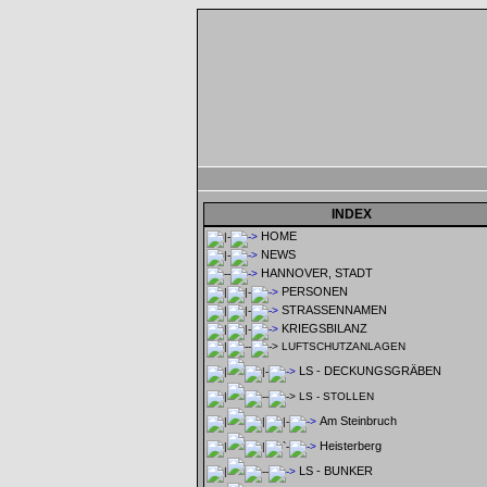
INDEX
HOME
NEWS
HANNOVER, STADT
PERSONEN
STRASSENNAMEN
KRIEGSBILANZ
LUFTSCHUTZANLAGEN
LS - DECKUNGSGRÄBEN
LS - STOLLEN
Am Steinbruch
Heisterberg
LS - BUNKER