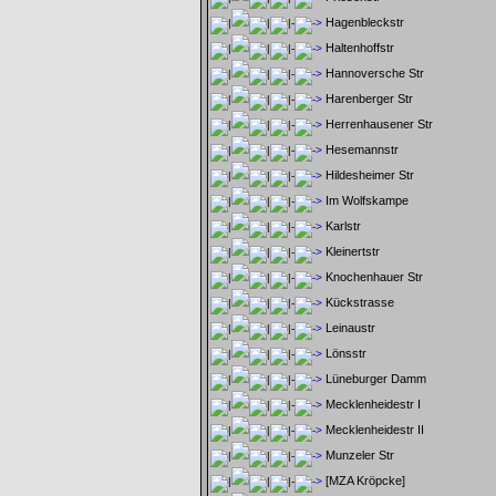
Hagenbleckstr
Haltenhoffstr
Hannoversche Str
Harenberger Str
Herrenhausener Str
Hesemannstr
Hildesheimer Str
Im Wolfskampe
Karlstr
Kleinertstr
Knochenhauer Str
Kückstrasse
Leinaustr
Lönsstr
Lüneburger Damm
Mecklenheidestr I
Mecklenheidestr II
Munzeler Str
[MZA Kröpcke]