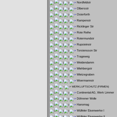
Nordfeldstr
Olbersstr
Osterforth
Rampenstr
Ricklinger Str
Rote Reihe
Rotermundstr
Rupsteinstr
Torstensson Str
Trageweg
Weidendamm
Wiehbergstr
Wietzegraben
Woermannstr
WERKLUFTSCHUTZ (FIRMEN)
Continental AG, Werk Limmer
Döhrener Wolle
Hanomag
Wülfeler Eisenwerke I
Wülfeler Eisenwerke II