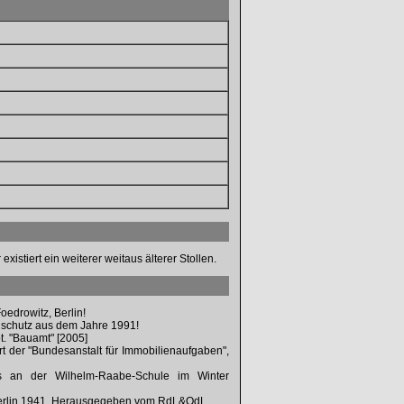
g
istiert ein weiterer weitaus älterer Stollen.
oedrowitz, Berlin!
vilschutz aus dem Jahre 1991!
bt. "Bauamt" [2005]
rt der "Bundesanstalt für Immobilienaufgaben",
es an der Wilhelm-Raabe-Schule im Winter
 Berlin 1941, Herausgegeben vom RdL&OdL