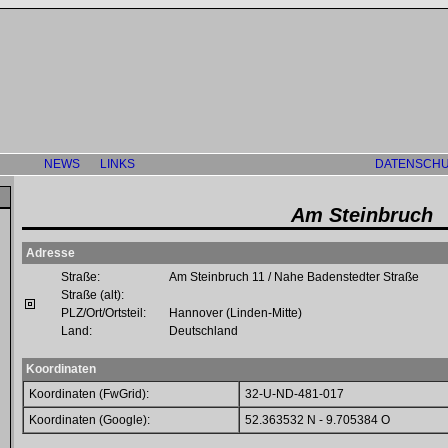
NEWS
LINKS
DATENSCHU
Am Steinbruch
Adresse
Straße:
Am Steinbruch 11 / Nahe Badenstedter Straße
Straße (alt):
PLZ/Ort/Ortsteil:
Hannover (Linden-Mitte)
Land:
Deutschland
Koordinaten
Koordinaten (FwGrid):
32-U-ND-481-017
Koordinaten (Google):
52.363532 N - 9.705384 O