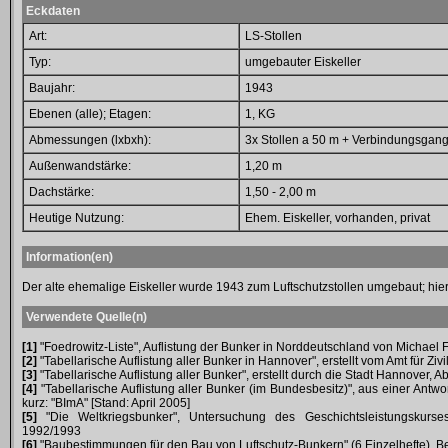
Eckdaten
Art:
LS-Stollen
Typ:
umgebauter Eiskeller
Baujahr:
1943
Ebenen (alle); Etagen:
1, KG
Abmessungen (lxbxh):
3x Stollen a 50 m + Verbindungsgan
Außenwandstärke:
1,20 m
Dachstärke:
1,50 - 2,00 m
Heutige Nutzung:
Ehem. Eiskeller, vorhanden, privat
Information(en)
Der alte ehemalige Eiskeller wurde 1943 zum Luftschutzstollen umgebaut; hier ex
Verwendete Quelle(n)
[1]
"Foedrowitz-Liste", Auflistung der Bunker in Norddeutschland von Michael F
[2]
"Tabellarische Auflistung aller Bunker in Hannover", erstellt vom Amt für Zi
[3]
"Tabellarische Auflistung aller Bunker", erstellt durch die Stadt Hannover, A
[4]
"Tabellarische Auflistung aller Bunker (im Bundesbesitz)", aus einer Antwo
kurz: "BImA" [Stand: April 2005]
[5]
"Die Weltkriegsbunker", Untersuchung des Geschichtsleistungskurs
1992/1993
[6]
"Baubestimmungen für den Bau von Luftschutz-Bunkern" (6 Einzelhefte),