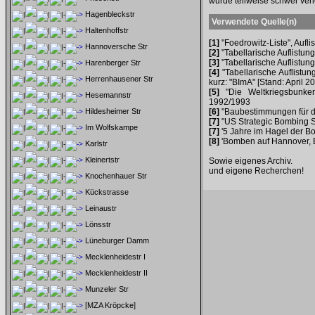
wurde teilweise schwer verlet
Hagenbleckstr
Verwendete Quelle(n)
Haltenhoffstr
[1]
"Foedrowitz-Liste", Aufl
Hannoversche Str
[2]
"Tabellarische Auflistung
[3]
"Tabellarische Auflistung
Harenberger Str
[4]
"Tabellarische Auflistun
Herrenhausener Str
kurz: "BImA" [Stand: April 2
[5]
"Die Weltkriegsbunker
Hesemannstr
1992/1993
Hildesheimer Str
[6]
"Baubestimmungen für d
[7]
"US Strategic Bombing Su
Im Wolfskampe
[7]
'5 Jahre im Hagel der B
[8]
'Bomben auf Hannover, E
Karlstr
Kleinertstr
Sowie eigenes Archiv.
und eigene Recherchen!
Knochenhauer Str
Kückstrasse
Leinaustr
Lönsstr
Lüneburger Damm
Mecklenheidestr I
Mecklenheidestr II
Munzeler Str
[MZA Kröpcke]