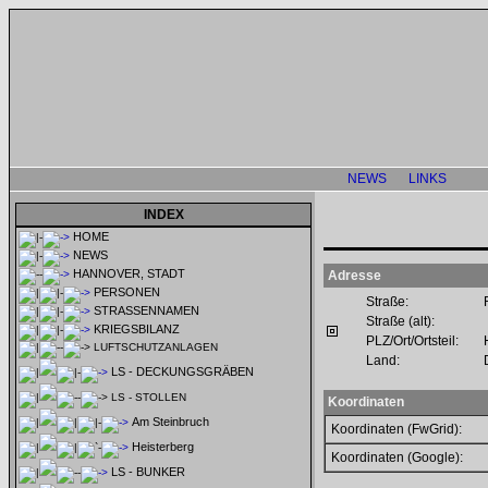
NEWS
LINKS
INDEX
HOME
NEWS
HANNOVER, STADT
Adresse
PERSONEN
Straße:
STRASSENNAMEN
Straße (alt):
KRIEGSBILANZ
PLZ/Ort/Ortsteil:
LUFTSCHUTZANLAGEN
Land:
LS - DECKUNGSGRÄBEN
LS - STOLLEN
Koordinaten
Am Steinbruch
Koordinaten (FwGrid):
Heisterberg
Koordinaten (Google):
LS - BUNKER