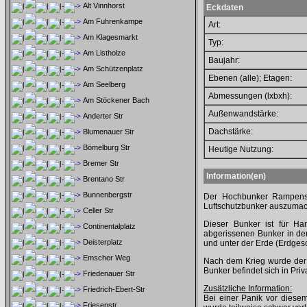
Alt Vinnhorst
Eckdaten
Am Fuhrenkampe
Art:
Am Klagesmarkt
Typ:
Am Listholze
Baujahr:
Am Schützenplatz
Ebenen (alle); Etagen:
Am Seelberg
Abmessungen (lxbxh):
Am Stöckener Bach
Außenwandstärke:
Anderter Str
Dachstärke:
Blumenauer Str
Bömelburg Str
Heutige Nutzung:
Bremer Str
Information(en)
Brentano Str
Bunnenbergstr
Der Hochbunker Rampenstr
Luftschutzbunker auszuma
Celler Str
Dieser Bunker ist für H
Continentalplatz
abgerissenen Bunker in der
Deisterplatz
und unter der Erde (Erdges
Emscher Weg
Nach dem Krieg wurde der 
Bunker befindet sich in Priv
Friedenauer Str
Zusätzliche Information:
Friedrich-Ebert-Str
Bei einer Panik vor dies
Friesenstr