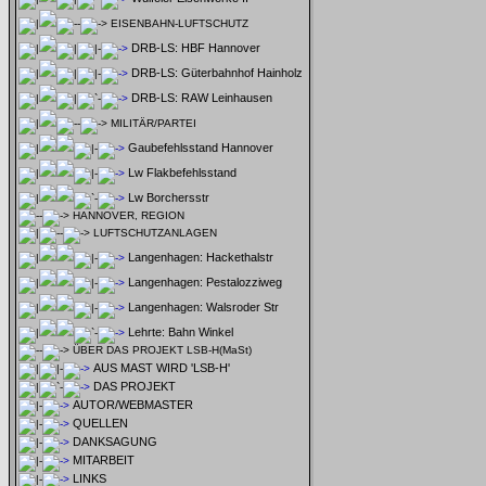
EISENBAHN-LUFTSCHUTZ
DRB-LS: HBF Hannover
DRB-LS: Güterbahnhof Hainholz
DRB-LS: RAW Leinhausen
MILITÄR/PARTEI
Gaubefehlsstand Hannover
Lw Flakbefehlsstand
Lw Borchersstr
HANNOVER, REGION
LUFTSCHUTZANLAGEN
Langenhagen: Hackethalstr
Langenhagen: Pestalozziweg
Langenhagen: Walsroder Str
Lehrte: Bahn Winkel
ÜBER DAS PROJEKT LSB-H(MaSt)
AUS MAST WIRD 'LSB-H'
DAS PROJEKT
AUTOR/WEBMASTER
QUELLEN
DANKSAGUNG
MITARBEIT
LINKS