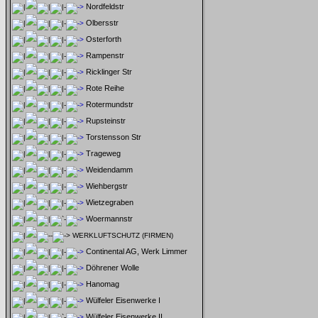
Nordfeldstr
Olbersstr
Osterforth
Rampenstr
Ricklinger Str
Rote Reihe
Rotermundstr
Rupsteinstr
Torstensson Str
Trageweg
Weidendamm
Wiehbergstr
Wietzegraben
Woermannstr
WERKLUFTSCHUTZ (FIRMEN)
Continental AG, Werk Limmer
Döhrener Wolle
Hanomag
Wülfeler Eisenwerke I
Wülfeler Eisenwerke II