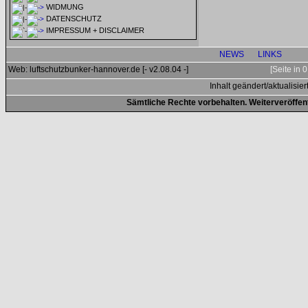
WIDMUNG
DATENSCHUTZ
IMPRESSUM + DISCLAIMER
NEWS
LINKS
Web: luftschutzbunker-hannover.de [- v2.08.04 -]
[Seite in
Inhalt geändert/aktualisier
Sämtliche Rechte vorbehalten. Weiterveröffen