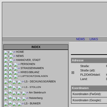
NEWS
LINKS
INDEX
HOME
NEWS
HANNOVER, STADT
Adresse
PERSONEN
Straße:
STRASSENNAMEN
Straße (alt):
KRIEGSBILANZ
PLZ/Ort/Ortsteil:
LUFTSCHUTZANLAGEN
Land:
LS - DECKUNGSGRÄBEN
LS - STOLLEN
Koordinaten
Am Steinbruch
Koordinaten (FwGrid):
Heisterberg
Koordinaten (Google):
LS - BUNKER