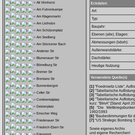
Alt Vinnhorst
Eckdaten
Am Fuhrenkampe
Art:
Am Klagesmarkt
Typ:
Am Listholze
Baujahr:
Am Schützenplatz
Ebenen (alle); Etagen:
Am Seelberg
Abmessungen (lxbxh):
Am Stöckener Bach
Außenwandstärke:
Anderter Str
Dachstärke:
Blumenauer Str
Bömelburg Str
Heutige Nutzung:
Bremer Str
Verwendete Quelle(n)
Brentano Str
Bunnenbergstr
[1]
"Foedrowitz-Liste", Aufl
[2]
"Tabellarische Auflistung
Celler Str
[3]
"Tabellarische Auflistung
[4]
"Tabellarische Auflistun
Continentalplatz
kurz: "BImA" [Stand: April 2
Deisterplatz
[5]
"Die Weltkriegsbunker
1992/1993
Emscher Weg
[6]
"Baubestimmungen für d
[7]
"US Strategic Bombing Su
Friedenauer Str
Friedrich-Ebert-Str
Sowie eigenes Archiv.
und eigene Recherchen!
Friesenstr