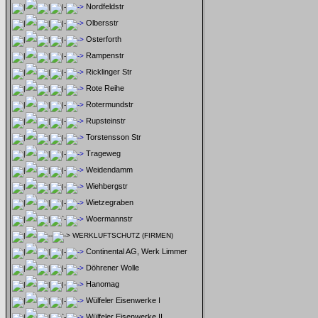
Nordfeldstr
Olbersstr
Osterforth
Rampenstr
Ricklinger Str
Rote Reihe
Rotermundstr
Rupsteinstr
Torstensson Str
Trageweg
Weidendamm
Wiehbergstr
Wietzegraben
Woermannstr
WERKLUFTSCHUTZ (FIRMEN)
Continental AG, Werk Limmer
Döhrener Wolle
Hanomag
Wülfeler Eisenwerke I
Wülfeler Eisenwerke II