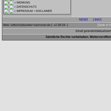
WIDMUNG
DATENSCHUTZ
IMPRESSUM + DISCLAIMER
NEWS
LINKS
Web: luftschutzbunker-hannover.de [- v2.08.04 -]
[Seite in
Inhalt geändert/aktualisier
Sämtliche Rechte vorbehalten. Weiterveröffen