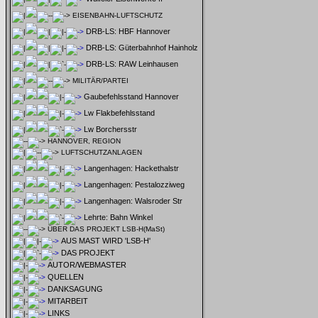
EISENBAHN-LUFTSCHUTZ
DRB-LS: HBF Hannover
DRB-LS: Güterbahnhof Hainholz
DRB-LS: RAW Leinhausen
MILITÄR/PARTEI
Gaubefehlsstand Hannover
Lw Flakbefehlsstand
Lw Borchersstr
HANNOVER, REGION
LUFTSCHUTZANLAGEN
Langenhagen: Hackethalstr
Langenhagen: Pestalozziweg
Langenhagen: Walsroder Str
Lehrte: Bahn Winkel
ÜBER DAS PROJEKT LSB-H(MaSt)
AUS MAST WIRD 'LSB-H'
DAS PROJEKT
AUTOR/WEBMASTER
QUELLEN
DANKSAGUNG
MITARBEIT
LINKS