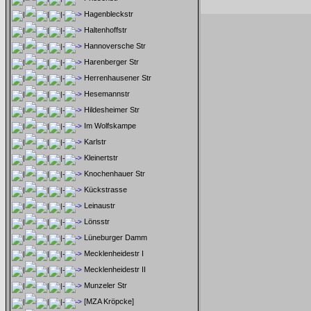
Hagenbleckstr
Haltenhoffstr
Hannoversche Str
Harenberger Str
Herrenhausener Str
Hesemannstr
Hildesheimer Str
Im Wolfskampe
Karlstr
Kleinertstr
Knochenhauer Str
Kückstrasse
Leinaustr
Lönsstr
Lüneburger Damm
Mecklenheidestr I
Mecklenheidestr II
Munzeler Str
[MZA Kröpcke]