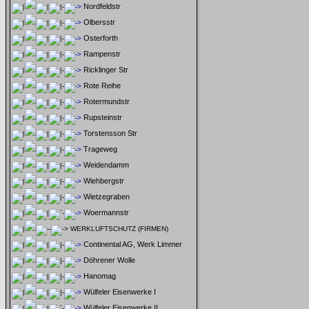
Nordfeldstr
Olbersstr
Osterforth
Rampenstr
Ricklinger Str
Rote Reihe
Rotermundstr
Rupsteinstr
Torstensson Str
Trageweg
Weidendamm
Wiehbergstr
Wietzegraben
Woermannstr
WERKLUFTSCHUTZ (FIRMEN)
Continental AG, Werk Limmer
Döhrener Wolle
Hanomag
Wülfeler Eisenwerke I
Wülfeler Eisenwerke II