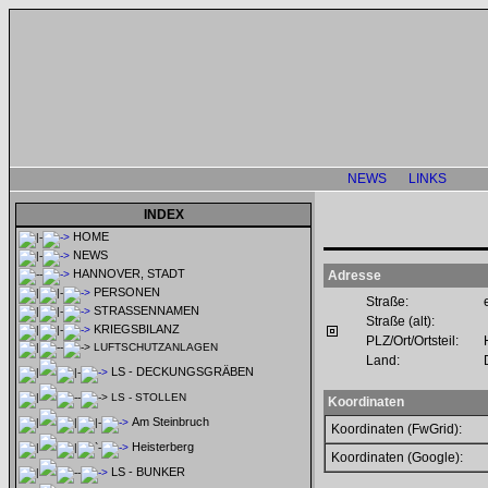
NEWS
LINKS
INDEX
HOME
NEWS
HANNOVER, STADT
Adresse
PERSONEN
Straße:
STRASSENNAMEN
Straße (alt):
KRIEGSBILANZ
PLZ/Ort/Ortsteil:
LUFTSCHUTZANLAGEN
Land:
LS - DECKUNGSGRÄBEN
LS - STOLLEN
Koordinaten
Am Steinbruch
Koordinaten (FwGrid):
Heisterberg
Koordinaten (Google):
LS - BUNKER