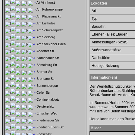
Alt Vinnhorst
Eckdaten
Am Fuhrenkampe
Art:
Am Klagesmarkt
Typ:
Am Listholze
Baujahr:
Am Schützenplatz
Ebenen (alle); Etagen:
Am Seelberg
Abmessungen (lxbxh):
Am Stöckener Bach
Außenwandstärke:
Anderter Str
Dachstärke:
Blumenauer Str
Bömelburg Str
Heutige Nutzung:
Bremer Str
Information(en)
Brentano Str
Bunnenbergstr
Der Werkluftschutzbunker 
Röhrenbunker aus Stahlrippe
Celler Str
Schutzräume ab. An den Kop
Continentalplatz
Im Sommer/Herbst 2004 war
Deisterplatz
wurde etwa im Sommer 2006
mit Hilfe von Beton versiegelt
Emscher Weg
Heute kann man den Bunker
Friedenauer Str
Friedrich-Ebert-Str
Bilder
Friesenstr