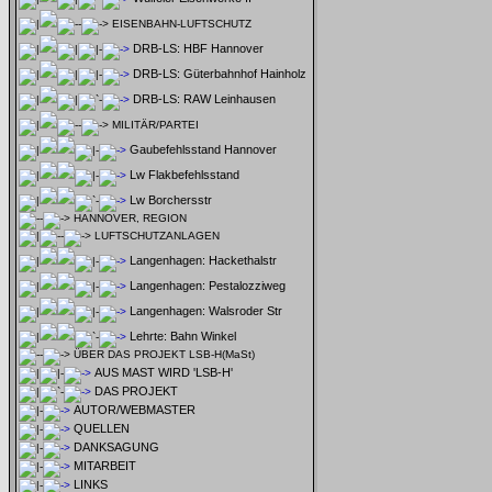
EISENBAHN-LUFTSCHUTZ
DRB-LS: HBF Hannover
DRB-LS: Güterbahnhof Hainholz
DRB-LS: RAW Leinhausen
MILITÄR/PARTEI
Gaubefehlsstand Hannover
Lw Flakbefehlsstand
Lw Borchersstr
HANNOVER, REGION
LUFTSCHUTZANLAGEN
Langenhagen: Hackethalstr
Langenhagen: Pestalozziweg
Langenhagen: Walsroder Str
Lehrte: Bahn Winkel
ÜBER DAS PROJEKT LSB-H(MaSt)
AUS MAST WIRD 'LSB-H'
DAS PROJEKT
AUTOR/WEBMASTER
QUELLEN
DANKSAGUNG
MITARBEIT
LINKS