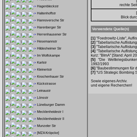
[
rechte Sei
Hagenbleckstr
[
Haltenhoffstr
Blick dur
Hannoversche Str
Harenberger Str
Verwendete Quelle(n)
Herrenhausener Str
[1]
"Foedrowitz-Liste", Aufl
Hesemannstr
[2]
"Tabellarische Auflistung
[3]
"Tabellarische Auflistung
Hildesheimer Str
[4]
"Tabellarische Auflistun
kurz: "BImA" [Stand: April 2
Im Wolfskampe
[5]
"Die Weltkriegsbunker
Karlstr
1992/1993
[6]
"Baubestimmungen für d
Kleinertstr
[7]
"US Strategic Bombing Su
Knochenhauer Str
Sowie eigenes Archiv.
Kückstrasse
und eigene Recherchen!
Leinaustr
Lönsstr
Lüneburger Damm
Mecklenheidestr I
Mecklenheidestr II
Munzeler Str
[MZA Kröpcke]